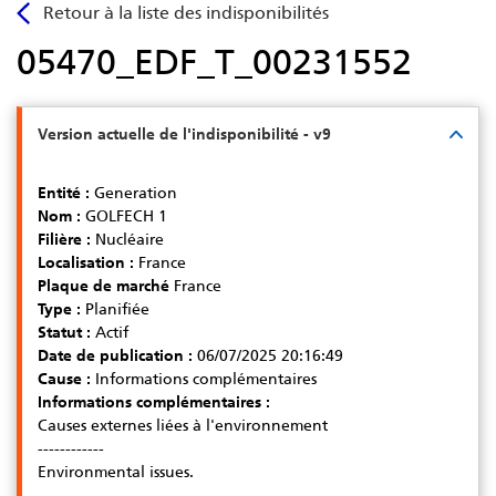
Aller
Retour à la liste des indisponibilités
au
05470_EDF_T_00231552
contenu
principal
Version actuelle de l'indisponibilité - v9
Entité :
Generation
Nom :
GOLFECH 1
Filière :
Nucléaire
Localisation :
France
Plaque de marché
France
Type :
Planifiée
Statut :
Actif
Date de publication :
06/07/2025 20:16:49
Cause :
Informations complémentaires
Informations complémentaires :
Causes externes liées à l'environnement
------------
Environmental issues.