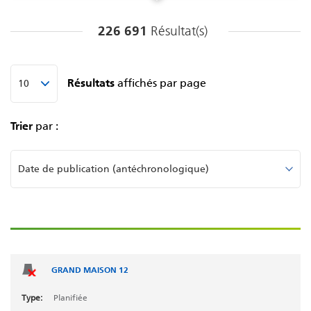
Houille fossile
ARAMON 1
226 691
Résultat(s)
Lignite fossile
ARAMON 2
Nucléaire
ARAMON 2
Pétrole de schiste
Résultats
affichés par page
ARRIGHI 1
Réservoir hydraulique
ARRIGHI 1
Solaire
Trier
par :
ARRIGHI 2
Station de transfert d'énergie par pompage
hydraulique
ARRIGHI 2
Tourbe fossil
ASTON
BANC DE GUERANDE
BATHIE
BATHIE 1
GRAND MAISON 12
BATHIE 2
Planifiée