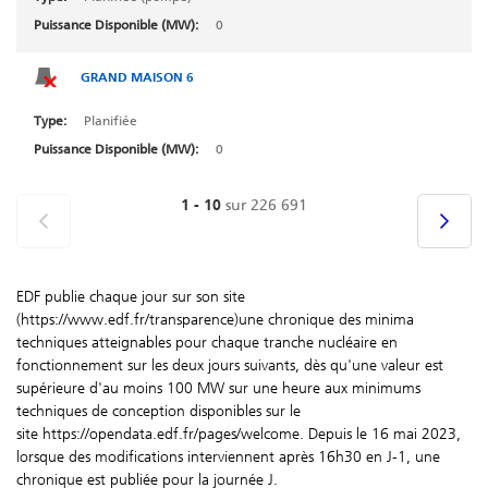
BORT 2
0
BOUCHAIN 1
GRAND MAISON 6
BOUCHAIN 1
Planifiée
BOUCHAIN 7
0
BOUCHAIN 7
BRENNILIS 1
1 - 10
sur 226 691
BRENNILIS 1
BRENNILIS 2
EDF publie chaque jour sur son site
BRENNILIS 2
(https://www.edf.fr/transparence)une chronique des minima
techniques atteignables pour chaque tranche nucléaire en
BRENNILIS 3
fonctionnement sur les deux jours suivants, dès qu'une valeur est
supérieure d'au moins 100 MW sur une heure aux minimums
BRENNILIS 3
techniques de conception disponibles sur le
site https://opendata.edf.fr/pages/welcome. Depuis le 16 mai 2023,
BROMMAT
lorsque des modifications interviennent après 16h30 en J-1, une
BROMMAT 7
chronique est publiée pour la journée J.